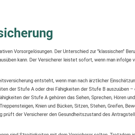
sicherung
tiven Vorsorgelösungen. Der Unterschied zur "klassischen" Berufs
ausüben kann. Der Versicherer leistet sofort, wenn man infolge 
itsversicherung entsteht, wenn man nach ärztlicher Einschätzu
gkeiten der Stufe A oder drei Fähigkeiten der Stufe B auszuüben 
 Fähigkeiten der Stufe A gehören das Sehen, Sprechen, Hören un
s Treppensteigen, Knien und Bücken, Sitzen, Stehen, Greifen, B
g prüft der Versicherer den Gesundheitszustand des Antragstel
n sind Streitigkeiten mit dem Versicherer selten. Trotzdem ist