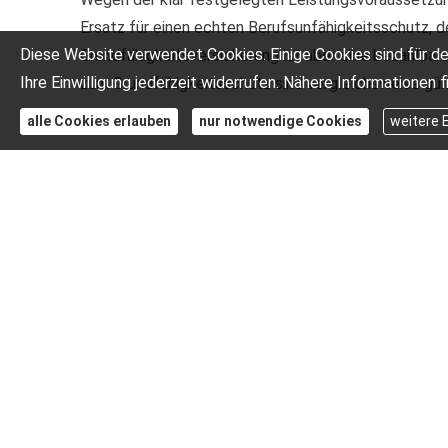
Ersatz für einen echten Berufs­unfähig­keitsschutz, d
Diese Website verwendet Cookies. Einige Cookies sind für de
Grundfähigkeitsversicherung ist aber eine bezahlbare 
Ihre Einwilligung jederzeit widerrufen. Nähere Informationen f
zum Grundfähigkeitsschutz sind vergleichsweise gün
alle Cookies erlauben
nur notwendige Cookies
weitere 
Vergleich und Ang
Wir erstellen Ihnen gerne ein
An­ge­bot an­for­dern