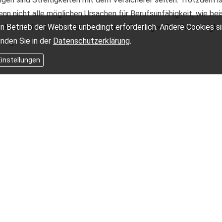
enn nicht alle möglichen Ursachen für Berufs­unfähig­keit, wie bei
n Betrieb der Website unbedingt erforderlich. Andere Cookies s
Alternative für alle, die sich einen vollwertigen Berufs­unfähig­k
inden Sie in der
Datenschutzerklärung
.
stig.
Einstellungen
ebot Grundfähigkeitsversicherung
 Vergleichsangebot.